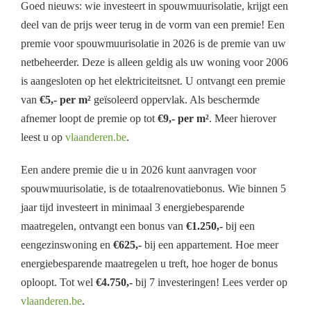
Goed nieuws: wie investeert in spouwmuurisolatie, krijgt een
deel van de prijs weer terug in de vorm van een premie! Een
premie voor spouwmuurisolatie in 2026 is de premie van uw
netbeheerder. Deze is alleen geldig als uw woning voor 2006
is aangesloten op het elektriciteitsnet. U ontvangt een premie
van
€5,- per m²
geïsoleerd oppervlak. Als beschermde
afnemer loopt de premie op tot
€9,- per m²
. Meer hierover
leest u op
vlaanderen.be
.
Een andere premie die u in 2026 kunt aanvragen voor
spouwmuurisolatie, is de totaalrenovatiebonus. Wie binnen 5
jaar tijd investeert in minimaal 3 energiebesparende
maatregelen, ontvangt een bonus van
€1.250,-
bij een
eengezinswoning en
€625,-
bij een appartement. Hoe meer
energiebesparende maatregelen u treft, hoe hoger de bonus
oploopt. Tot wel
€4.750,-
bij 7 investeringen! Lees verder op
vlaanderen.be
.