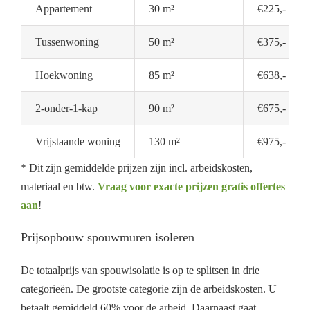
Appartement
30 m²
€225,-
Tussenwoning
50 m²
€375,-
Hoekwoning
85 m²
€638,-
2-onder-1-kap
90 m²
€675,-
Vrijstaande woning
130 m²
€975,-
* Dit zijn gemiddelde prijzen zijn incl. arbeidskosten,
materiaal en btw.
Vraag voor exacte prijzen gratis offertes
aan
!
Prijsopbouw spouwmuren isoleren
De totaalprijs van spouwisolatie is op te splitsen in drie
categorieën. De grootste categorie zijn de arbeidskosten. U
betaalt gemiddeld 60% voor de arbeid. Daarnaast gaat