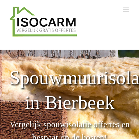
Spouwmuurisola
in Bierbeek
Vergelijk spouwisolatie offertes en
bespaar op de kosten!