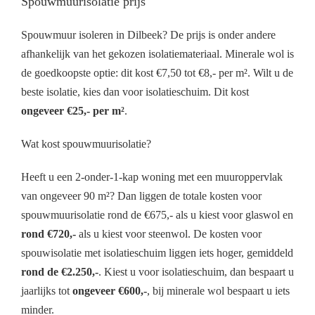
Spouwmuurisolatie prijs
Spouwmuur isoleren in Dilbeek? De prijs is onder andere
afhankelijk van het gekozen isolatiemateriaal. Minerale wol is
de goedkoopste optie: dit kost €7,50 tot €8,- per m². Wilt u de
beste isolatie, kies dan voor isolatieschuim. Dit kost
ongeveer €25,- per m²
.
Wat kost spouwmuurisolatie?
Heeft u een 2-onder-1-kap woning met een muuroppervlak
van ongeveer 90 m²? Dan liggen de totale kosten voor
spouwmuurisolatie rond de €675,- als u kiest voor glaswol en
rond €720,-
als u kiest voor steenwol. De kosten voor
spouwisolatie met isolatieschuim liggen iets hoger, gemiddeld
rond de €2.250,-
. Kiest u voor isolatieschuim, dan bespaart u
jaarlijks tot
ongeveer €600,-
, bij minerale wol bespaart u iets
minder.