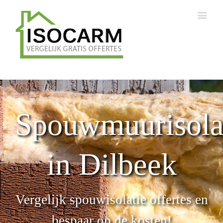
Spouwmuurisola
in Dilbeek
Vergelijk spouwisolatie offertes en
bespaar op de kosten!