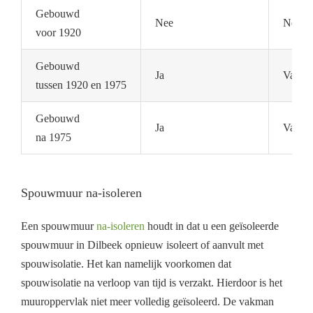
Gebouwd
Nee
Nee
voor 1920
Gebouwd
Ja
Vaak n
tussen 1920 en 1975
Gebouwd
Ja
Vaak a
na 1975
Spouwmuur na-isoleren
Een spouwmuur
na-isoleren
houdt in dat u een geïsoleerde
spouwmuur in Dilbeek opnieuw isoleert of aanvult met
spouwisolatie. Het kan namelijk voorkomen dat
spouwisolatie na verloop van tijd is verzakt. Hierdoor is het
muuroppervlak niet meer volledig geïsoleerd. De vakman