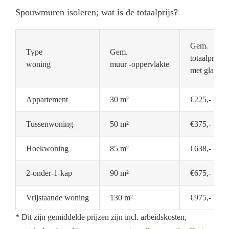
Spouwmuren isoleren; wat is de totaalprijs?
Gem.
Type
Gem.
totaalprijs
woning
muur -oppervlakte
met glaswol
Appartement
30 m²
€225,-
Tussenwoning
50 m²
€375,-
Hoekwoning
85 m²
€638,-
2-onder-1-kap
90 m²
€675,-
Vrijstaande woning
130 m²
€975,-
* Dit zijn gemiddelde prijzen zijn incl. arbeidskosten,