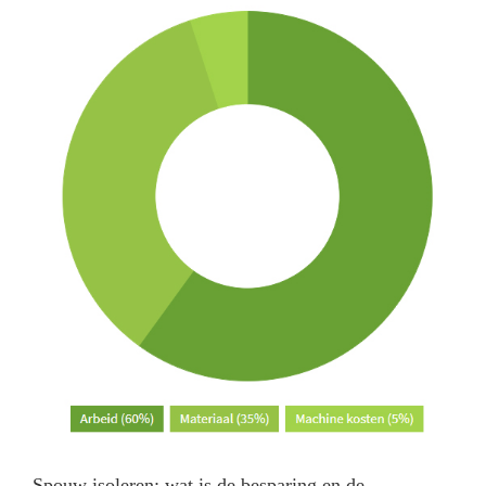
Spouw isoleren; wat is de besparing en de