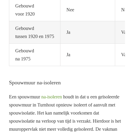
Gebouwd
Nee
Nee
voor 1920
Gebouwd
Ja
Vaak n
tussen 1920 en 1975
Gebouwd
Ja
Vaak a
na 1975
Spouwmuur na-isoleren
Een spouwmuur
na-isoleren
houdt in dat u een geïsoleerde
spouwmuur in Turnhout opnieuw isoleert of aanvult met
spouwisolatie. Het kan namelijk voorkomen dat
spouwisolatie na verloop van tijd is verzakt. Hierdoor is het
muuroppervlak niet meer volledig geïsoleerd. De vakman