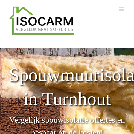
Spouwmuurisola
in Turnhout
Vergelijk spouwisolatie offertes en
bespaar op de kosten!