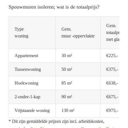
Spouwmuren isoleren; wat is de totaalprijs?
Gem.
Type
Gem.
totaalprijs
woning
muur -oppervlakte
met glaswol
Appartement
30 m²
€225,-
Tussenwoning
50 m²
€375,-
Hoekwoning
85 m²
€638,-
2-onder-1-kap
90 m²
€675,-
Vrijstaande woning
130 m²
€975,-
* Dit zijn gemiddelde prijzen zijn incl. arbeidskosten,