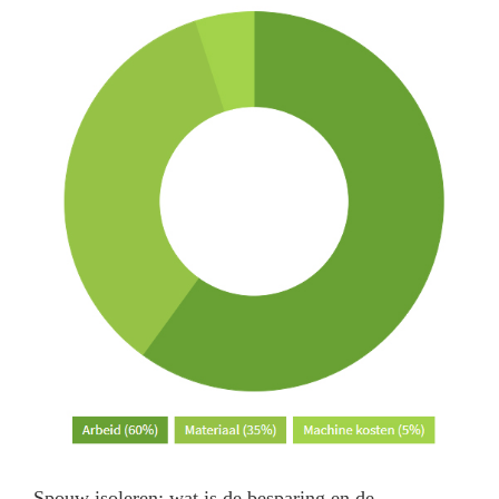
Spouw isoleren; wat is de besparing en de