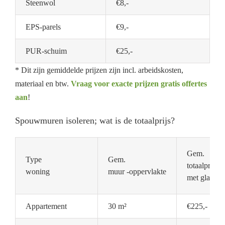
Steenwol
€8,-
EPS-parels
€9,-
PUR-schuim
€25,-
* Dit zijn gemiddelde prijzen zijn incl. arbeidskosten,
materiaal en btw.
Vraag voor exacte prijzen gratis offertes
aan
!
Spouwmuren isoleren; wat is de totaalprijs?
Gem.
Type
Gem.
totaalprijs
woning
muur -oppervlakte
met glaswol
Appartement
30 m²
€225,-