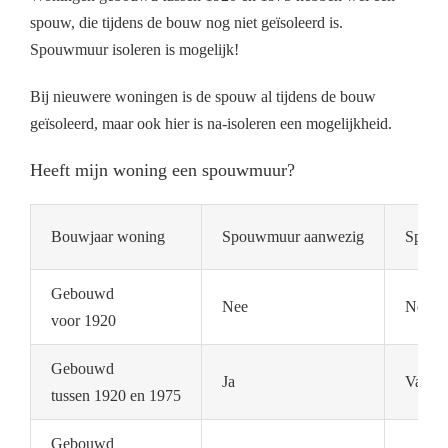
spouw, die tijdens de bouw nog niet geïsoleerd is.
Spouwmuur isoleren is mogelijk!
Bij nieuwere woningen is de spouw al tijdens de bouw
geïsoleerd, maar ook hier is na-isoleren een mogelijkheid.
Heeft mijn woning een spouwmuur?
Bouwjaar woning
Spouwmuur aanwezig
Spouwm
Gebouwd
Nee
Nee
voor 1920
Gebouwd
Ja
Vaak n
tussen 1920 en 1975
Gebouwd