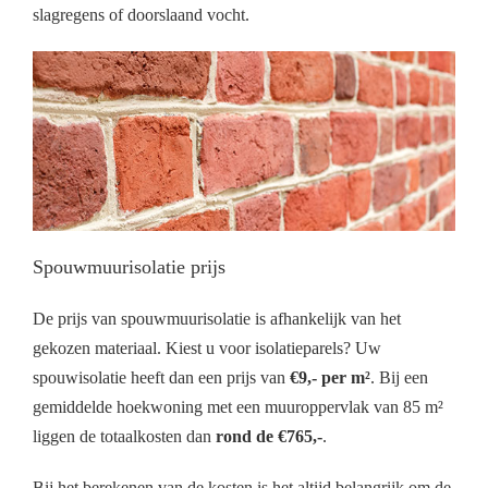
slagregens of doorslaand vocht.
Spouwmuurisolatie prijs
De prijs van spouwmuurisolatie is afhankelijk van het
gekozen materiaal. Kiest u voor isolatieparels? Uw
spouwisolatie heeft dan een prijs van
€9,- per m²
. Bij een
gemiddelde hoekwoning met een muuroppervlak van 85 m²
liggen de totaalkosten dan
rond de €765,-
.
Bij het berekenen van de kosten is het altijd belangrijk om de