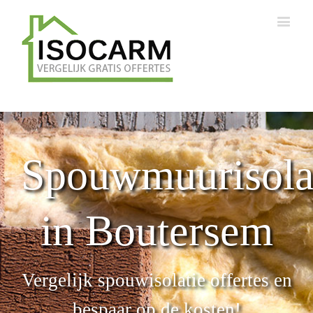
Spouwmuurisola
in Boutersem
Vergelijk spouwisolatie offertes en
bespaar op de kosten!