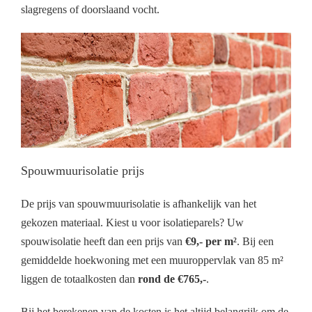
slagregens of doorslaand vocht.
Spouwmuurisolatie prijs
De prijs van spouwmuurisolatie is afhankelijk van het
gekozen materiaal. Kiest u voor isolatieparels? Uw
spouwisolatie heeft dan een prijs van
€9,- per m²
. Bij een
gemiddelde hoekwoning met een muuroppervlak van 85 m²
liggen de totaalkosten dan
rond de €765,-
.
Bij het berekenen van de kosten is het altijd belangrijk om de