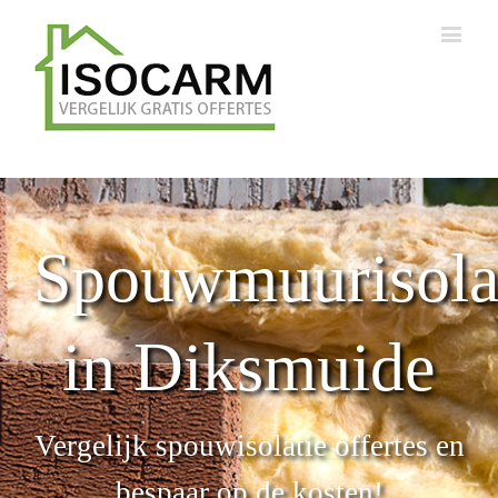
Spouwmuurisola
in Diksmuide
Vergelijk spouwisolatie offertes en
bespaar op de kosten!