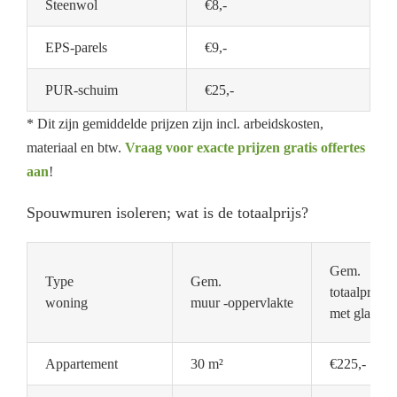
Steenwol
€8,-
EPS-parels
€9,-
PUR-schuim
€25,-
* Dit zijn gemiddelde prijzen zijn incl. arbeidskosten,
materiaal en btw.
Vraag voor exacte prijzen gratis offertes
aan
!
Spouwmuren isoleren; wat is de totaalprijs?
Gem.
Type
Gem.
totaalprijs
woning
muur -oppervlakte
met glaswol
Appartement
30 m²
€225,-