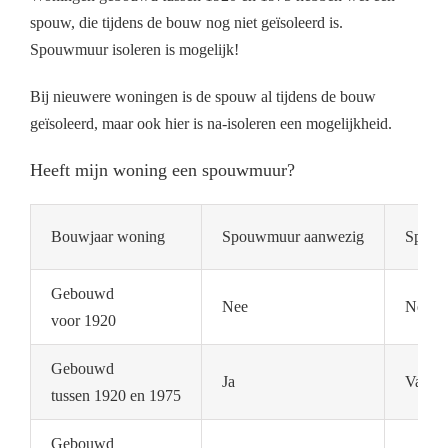
spouw, die tijdens de bouw nog niet geïsoleerd is.
Spouwmuur isoleren is mogelijk!
Bij nieuwere woningen is de spouw al tijdens de bouw
geïsoleerd, maar ook hier is na-isoleren een mogelijkheid.
Heeft mijn woning een spouwmuur?
Bouwjaar woning
Spouwmuur aanwezig
Spouwm
Gebouwd
Nee
Nee
voor 1920
Gebouwd
Ja
Vaak n
tussen 1920 en 1975
Gebouwd