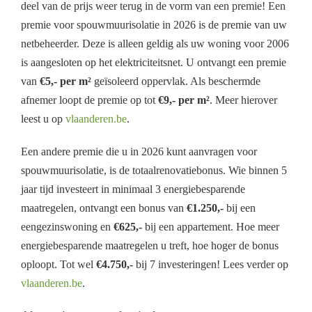
deel van de prijs weer terug in de vorm van een premie! Een
premie voor spouwmuurisolatie in 2026 is de premie van uw
netbeheerder. Deze is alleen geldig als uw woning voor 2006
is aangesloten op het elektriciteitsnet. U ontvangt een premie
van
€5,- per m²
geïsoleerd oppervlak. Als beschermde
afnemer loopt de premie op tot
€9,- per m²
. Meer hierover
leest u op
vlaanderen.be
.
Een andere premie die u in 2026 kunt aanvragen voor
spouwmuurisolatie, is de totaalrenovatiebonus. Wie binnen 5
jaar tijd investeert in minimaal 3 energiebesparende
maatregelen, ontvangt een bonus van
€1.250,-
bij een
eengezinswoning en
€625,-
bij een appartement. Hoe meer
energiebesparende maatregelen u treft, hoe hoger de bonus
oploopt. Tot wel
€4.750,-
bij 7 investeringen! Lees verder op
vlaanderen.be
.