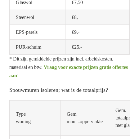
Glaswol
€7,50
Steenwol
€8,-
EPS-parels
€9,-
PUR-schuim
€25,-
* Dit zijn gemiddelde prijzen zijn incl. arbeidskosten,
materiaal en btw.
Vraag voor exacte prijzen gratis offertes
aan
!
Spouwmuren isoleren; wat is de totaalprijs?
Gem.
Type
Gem.
totaalprijs
woning
muur -oppervlakte
met glaswol