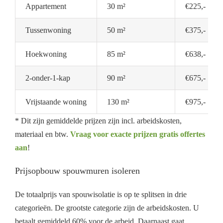
Appartement
30 m²
€225,-
Tussenwoning
50 m²
€375,-
Hoekwoning
85 m²
€638,-
2-onder-1-kap
90 m²
€675,-
Vrijstaande woning
130 m²
€975,-
* Dit zijn gemiddelde prijzen zijn incl. arbeidskosten,
materiaal en btw.
Vraag voor exacte prijzen gratis offertes
aan
!
Prijsopbouw spouwmuren isoleren
De totaalprijs van spouwisolatie is op te splitsen in drie
categorieën. De grootste categorie zijn de arbeidskosten. U
betaalt gemiddeld 60% voor de arbeid. Daarnaast gaat