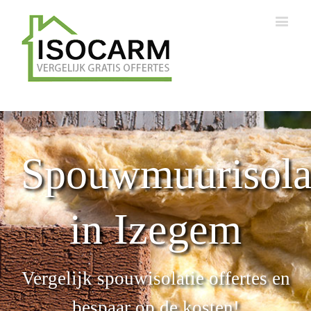
Spouwmuurisola
in Izegem
Vergelijk spouwisolatie offertes en
bespaar op de kosten!