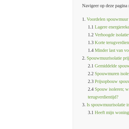
Navigeer op deze pagina 
1.
Voordelen spouwmuur i
1.1
Lagere energierek
1.2
Verhoogde isolati
1.3
Korte terugverdien
1.4
Minder last van vo
2.
Spouwmuurisolatie prij
2.1
Gemiddelde spouwm
2.2
Spouwmuren isolere
2.3
Prijsopbouw spou
2.4
Spouw isoleren; wa
terugverdientijd?
3.
Is spouwmuurisolatie i
3.1
Heeft mijn wonin