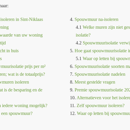
naar:
soleren in Sint-Niklaas
4.
Spouwmuur na-isoleren
ening
4.1
Welke muren zijn niet ge
ewaarde van uw woning
isolatie?
tijd
4.2
Spouwmuurisolatie verwi
cht in huis
5.
Hoe gaat spouwmuurisolatie i
s
5.1
Waar op letten bij spouwm
uurisolatie prijs per m²
6.
Spouwmuurisolatie soorten ma
n; wat is de totaalprijs?
7.
Spouwmuurisolatie nadelen
wmuren isoleren
8.
Meest gestelde vragen
t is de besparing en de
9.
Premie spouwmuurisolatie 20
10.
Alternatieven voor het isol
n iedere woning mogelijk?
11.
Zelf spouwmuur isoleren?
g een spouwmuur?
12.
Waar op letten bij spouwmuu