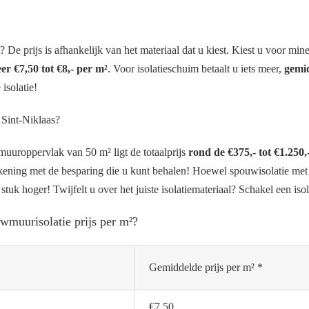
e prijs is afhankelijk van het materiaal dat u kiest. Kiest u voor mine
er €7,50 tot €8,- per m²
. Voor isolatieschuim betaalt u iets meer,
gemid
isolatie!
 Sint-Niklaas?
uuroppervlak van 50 m² ligt de totaalprijs
rond de €375,- tot €1.250,
kening met de besparing die u kunt behalen! Hoewel spouwisolatie met 
 stuk hoger! Twijfelt u over het juiste isolatiemateriaal? Schakel een isol
wmuurisolatie prijs per m²?
Gemiddelde prijs per m² *
€7,50