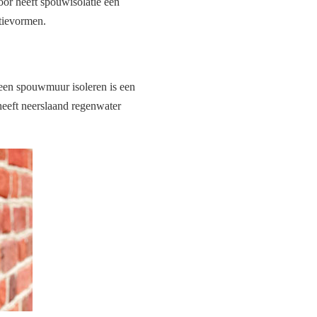
oor heeft spouwisolatie een
atievormen.
 een spouwmuur isoleren is een
eeft neerslaand regenwater