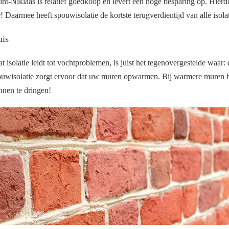
nt-Niklaas is relatief goedkoop en levert een hoge besparing op. Hierd
ar! Daarmee heeft spouwisolatie de kortste terugverdientijd van alle isol
uis
isolatie leidt tot vochtproblemen, is juist het tegenovergestelde waar:
ouwisolatie zorgt ervoor dat uw muren opwarmen. Bij warmere muren h
nen te dringen!