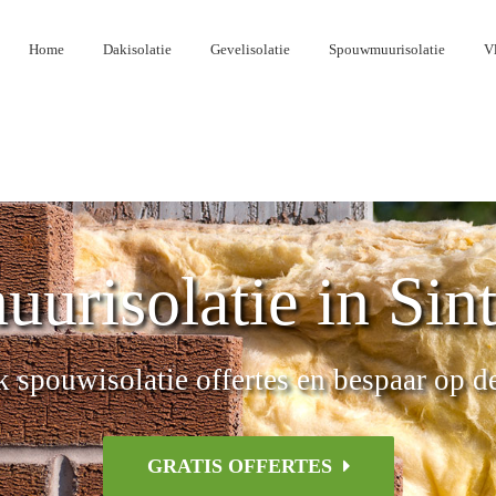
Home
Dakisolatie
Gevelisolatie
Spouwmuurisolatie
Vl
risolatie in Sin
k spouwisolatie offertes en bespaar op d
GRATIS OFFERTES