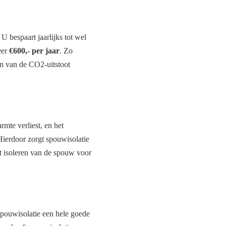
 bespaart jaarlijks tot wel
eer
€600,- per jaar
. Zo
ren van de CO2-uitstoot
mte verliest, en het
 Hierdoor zorgt spouwisolatie
t isoleren van de spouw voor
 spouwisolatie een hele goede