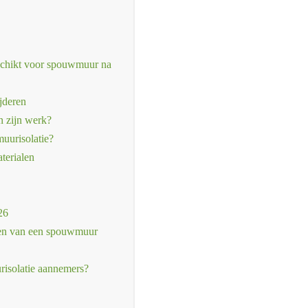
schikt voor spouwmuur na
jderen
n zijn werk?
uurisolatie?
terialen
26
eren van een spouwmuur
risolatie aannemers?