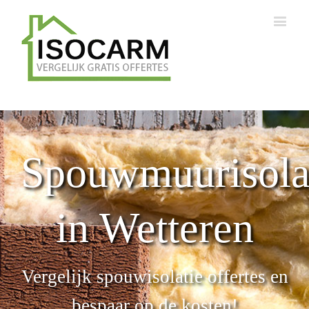
Spouwmuurisola
in Wetteren
Vergelijk spouwisolatie offertes en
bespaar op de kosten!