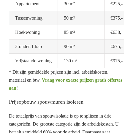
Appartement
30 m²
€225,-
Tussenwoning
50 m²
€375,-
Hoekwoning
85 m²
€638,-
2-onder-1-kap
90 m²
€675,-
Vrijstaande woning
130 m²
€975,-
* Dit zijn gemiddelde prijzen zijn incl. arbeidskosten,
materiaal en btw.
Vraag voor exacte prijzen gratis offertes
aan
!
Prijsopbouw spouwmuren isoleren
De totaalprijs van spouwisolatie is op te splitsen in drie
categorieën. De grootste categorie zijn de arbeidskosten. U
betaalt gemiddeld 60% voor de arbeid. Daarnaast gaat