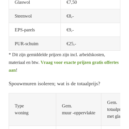
Glaswol
€7,50
Steenwol
€8,-
EPS-parels
€9,-
PUR-schuim
€25,-
* Dit zijn gemiddelde prijzen zijn incl. arbeidskosten,
materiaal en btw.
Vraag voor exacte prijzen gratis offertes
aan
!
Spouwmuren isoleren; wat is de totaalprijs?
Gem.
Type
Gem.
totaalprijs
woning
muur -oppervlakte
met glaswol