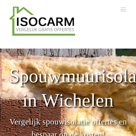
Spouwmuurisola
in Wichelen
Vergelijk spouwisolatie offertes en
bespaar op de kosten!