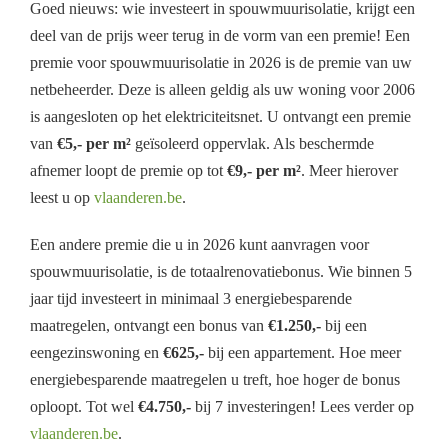
Goed nieuws: wie investeert in spouwmuurisolatie, krijgt een
deel van de prijs weer terug in de vorm van een premie! Een
premie voor spouwmuurisolatie in 2026 is de premie van uw
netbeheerder. Deze is alleen geldig als uw woning voor 2006
is aangesloten op het elektriciteitsnet. U ontvangt een premie
van
€5,- per m²
geïsoleerd oppervlak. Als beschermde
afnemer loopt de premie op tot
€9,- per m²
. Meer hierover
leest u op
vlaanderen.be
.
Een andere premie die u in 2026 kunt aanvragen voor
spouwmuurisolatie, is de totaalrenovatiebonus. Wie binnen 5
jaar tijd investeert in minimaal 3 energiebesparende
maatregelen, ontvangt een bonus van
€1.250,-
bij een
eengezinswoning en
€625,-
bij een appartement. Hoe meer
energiebesparende maatregelen u treft, hoe hoger de bonus
oploopt. Tot wel
€4.750,-
bij 7 investeringen! Lees verder op
vlaanderen.be
.