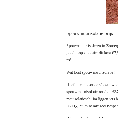
Spouwmuurisolatie prijs
Spouwmuur isoleren in Zomergem
goedkoopste optie: dit kost €7,5
m²
.
Wat kost spouwmuurisolatie?
Heeft u een 2-onder-1-kap won
spouwmuurisolatie rond de €675
met isolatieschuim liggen iets
€600,-
, bij minerale wol bespaa