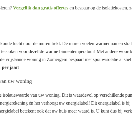
oleren?
Vergelijk dan gratis offertes
en bespaar op de isolatiekosten, z
 koude lucht door de muren trekt. De muren voelen warmer aan en stra
t te stoken voor dezelfde warme binnentemperatuur! Met andere woorden
e vrijstaande woning in Zomergem bespaart met spouwisolatie al snel 8
 per jaar
!
 van uw woning
 isolatiewaarde van uw woning. Dit is waardevol op verschillende pu
nergierekening én het verhoogt uw energielabel! Dit energielabel is bi
ergielabel betekent ook dat uw huis meer waard is. U kunt dus bij ver