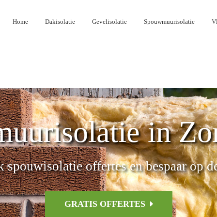
Home
Dakisolatie
Gevelisolatie
Spouwmuurisolatie
Vl
uurisolatie in Z
k spouwisolatie offertes en bespaar op d
GRATIS OFFERTES