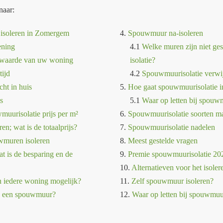
naar:
isoleren in Zomergem
4.
Spouwmuur na-isoleren
ening
4.1
Welke muren zijn niet ge
ewaarde van uw woning
isolatie?
tijd
4.2
Spouwmuurisolatie verwi
cht in huis
5.
Hoe gaat spouwmuurisolatie i
s
5.1
Waar op letten bij spouwm
uurisolatie prijs per m²
6.
Spouwmuurisolatie soorten ma
n; wat is de totaalprijs?
7.
Spouwmuurisolatie nadelen
wmuren isoleren
8.
Meest gestelde vragen
t is de besparing en de
9.
Premie spouwmuurisolatie 20
10.
Alternatieven voor het isol
n iedere woning mogelijk?
11.
Zelf spouwmuur isoleren?
g een spouwmuur?
12.
Waar op letten bij spouwmuu