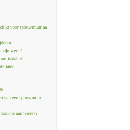
schikt voor spouwmuur na
jderen
n zijn werk?
uurisolatie?
terialen
26
eren van een spouwmuur
risolatie aannemers?