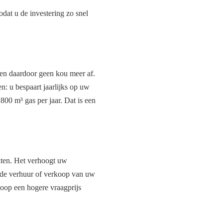
odat u de investering zo snel
len daardoor geen kou meer af.
: u bespaart jaarlijks op uw
00 m³ gas per jaar. Dat is een
nten. Het verhoogt uw
j de verhuur of verkoop van uw
koop een hogere vraagprijs