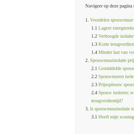
Navigeer op deze pagina 
1.
Voordelen spouwmuur 
1.1
Lagere energierek
1.2
Verhoogde isolati
1.3
Korte terugverdien
1.4
Minder last van vo
2.
Spouwmuurisolatie prij
2.1
Gemiddelde spouwm
2.2
Spouwmuren isolere
2.3
Prijsopbouw spou
2.4
Spouw isoleren; wa
terugverdientijd?
3.
Is spouwmuurisolatie i
3.1
Heeft mijn wonin