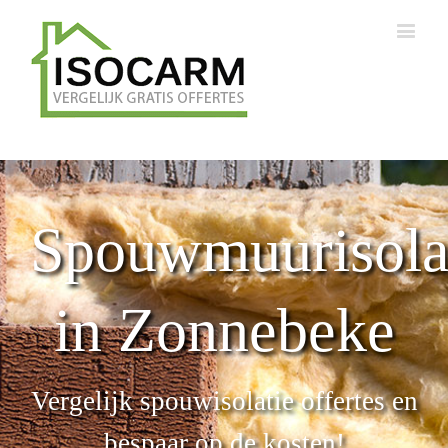
Spouwmuurisola
in Zonnebeke
Vergelijk spouwisolatie offertes en
bespaar op de kosten!