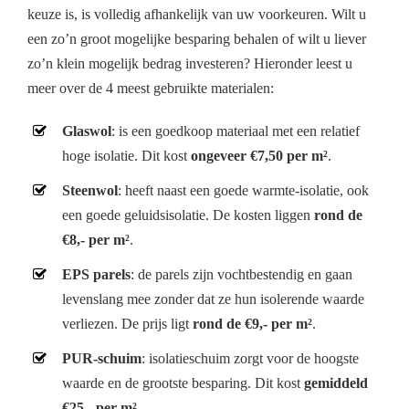
keuze is, is volledig afhankelijk van uw voorkeuren. Wilt u
een zo’n groot mogelijke besparing behalen of wilt u liever
zo’n klein mogelijk bedrag investeren? Hieronder leest u
meer over de 4 meest gebruikte materialen:
Glaswol
: is een goedkoop materiaal met een relatief
hoge isolatie. Dit kost
ongeveer €7,50 per m²
.
Steenwol
: heeft naast een goede warmte-isolatie, ook
een goede geluidsisolatie. De kosten liggen
rond de
€8,- per m²
.
EPS parels
: de parels zijn vochtbestendig en gaan
levenslang mee zonder dat ze hun isolerende waarde
verliezen. De prijs ligt
rond de €9,- per m²
.
PUR-schuim
: isolatieschuim zorgt voor de hoogste
waarde en de grootste besparing. Dit kost
gemiddeld
€25,- per m²
.