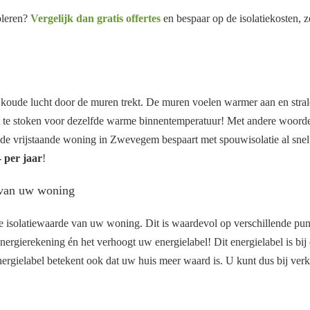
oleren?
Vergelijk dan gratis offertes
en bespaar op de isolatiekosten, z
 koude lucht door de muren trekt. De muren voelen warmer aan en stra
t te stoken voor dezelfde warme binnentemperatuur! Met andere woorden
e vrijstaande woning in Zwevegem bespaart met spouwisolatie al snel 8
 per jaar
!
 van uw woning
 isolatiewaarde van uw woning. Dit is waardevol op verschillende pu
nergierekening én het verhoogt uw energielabel! Dit energielabel is bi
ergielabel betekent ook dat uw huis meer waard is. U kunt dus bij ver