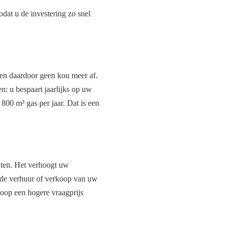
odat u de investering zo snel
len daardoor geen kou meer af.
: u bespaart jaarlijks op uw
00 m³ gas per jaar. Dat is een
nten. Het verhoogt uw
j de verhuur of verkoop van uw
koop een hogere vraagprijs