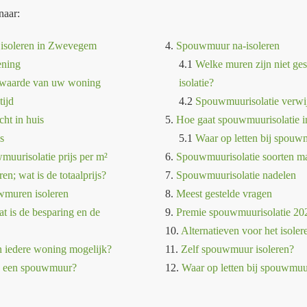
naar:
isoleren in Zwevegem
4.
Spouwmuur na-isoleren
ening
4.1
Welke muren zijn niet ge
ewaarde van uw woning
isolatie?
tijd
4.2
Spouwmuurisolatie verwi
cht in huis
5.
Hoe gaat spouwmuurisolatie i
s
5.1
Waar op letten bij spouwm
uurisolatie prijs per m²
6.
Spouwmuurisolatie soorten ma
n; wat is de totaalprijs?
7.
Spouwmuurisolatie nadelen
wmuren isoleren
8.
Meest gestelde vragen
t is de besparing en de
9.
Premie spouwmuurisolatie 20
10.
Alternatieven voor het isol
n iedere woning mogelijk?
11.
Zelf spouwmuur isoleren?
g een spouwmuur?
12.
Waar op letten bij spouwmuu