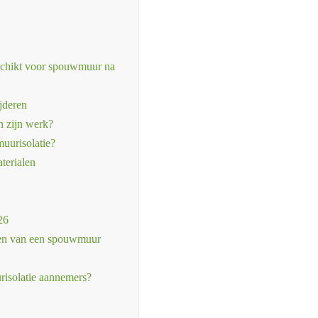
schikt voor spouwmuur na
jderen
n zijn werk?
uurisolatie?
terialen
26
eren van een spouwmuur
risolatie aannemers?