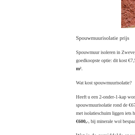
Spouwmuurisolatie prijs
Spouwmuur isoleren in Zwevegem
goedkoopste optie: dit kost €7,5
m²
.
Wat kost spouwmuurisolatie?
Heeft u een 2-onder-1-kap won
spouwmuurisolatie rond de €675
met isolatieschuim liggen iets
€600,-
, bij minerale wol bespaa