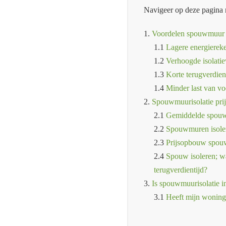
Navigeer op deze pagina 
1.
Voordelen spouwmuur 
1.1
Lagere energierek
1.2
Verhoogde isolati
1.3
Korte terugverdien
1.4
Minder last van vo
2.
Spouwmuurisolatie prij
2.1
Gemiddelde spouwm
2.2
Spouwmuren isolere
2.3
Prijsopbouw spou
2.4
Spouw isoleren; wa
terugverdientijd?
3.
Is spouwmuurisolatie i
3.1
Heeft mijn wonin