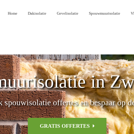
Home
Dakisolatie
Gevelisolatie
Spouwmuurisolatie
Vl
uurisolatie in Z
k spouwisolatie offertes en bespaar op d
GRATIS OFFERTES