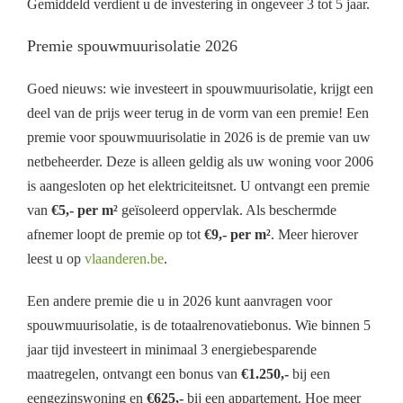
Gemiddeld verdient u de investering in ongeveer 3 tot 5 jaar.
Premie spouwmuurisolatie 2026
Goed nieuws: wie investeert in spouwmuurisolatie, krijgt een
deel van de prijs weer terug in de vorm van een premie! Een
premie voor spouwmuurisolatie in 2026 is de premie van uw
netbeheerder. Deze is alleen geldig als uw woning voor 2006
is aangesloten op het elektriciteitsnet. U ontvangt een premie
van
€5,- per m²
geïsoleerd oppervlak. Als beschermde
afnemer loopt de premie op tot
€9,- per m²
. Meer hierover
leest u op
vlaanderen.be
.
Een andere premie die u in 2026 kunt aanvragen voor
spouwmuurisolatie, is de totaalrenovatiebonus. Wie binnen 5
jaar tijd investeert in minimaal 3 energiebesparende
maatregelen, ontvangt een bonus van
€1.250,-
bij een
eengezinswoning en
€625,-
bij een appartement. Hoe meer