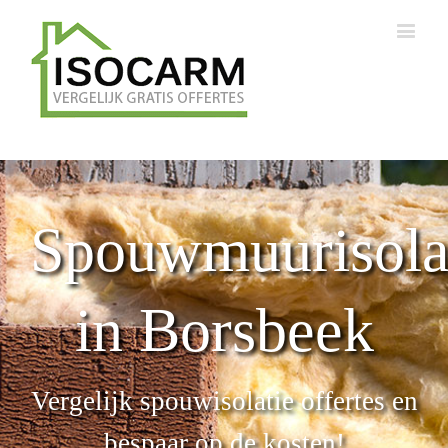
Spouwmuurisola
in Borsbeek
Vergelijk spouwisolatie offertes en
bespaar op de kosten!