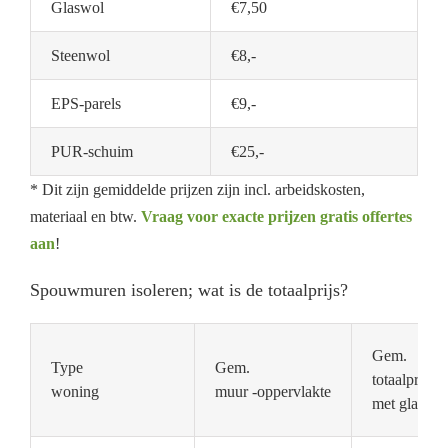
Glaswol
€7,50
Steenwol
€8,-
EPS-parels
€9,-
PUR-schuim
€25,-
* Dit zijn gemiddelde prijzen zijn incl. arbeidskosten,
materiaal en btw.
Vraag voor exacte prijzen gratis offertes
aan
!
Spouwmuren isoleren; wat is de totaalprijs?
Gem.
Type
Gem.
totaalprijs
woning
muur -oppervlakte
met glaswol