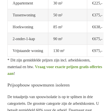
Appartement
30 m²
€225,-
Tussenwoning
50 m²
€375,-
Hoekwoning
85 m²
€638,-
2-onder-1-kap
90 m²
€675,-
Vrijstaande woning
130 m²
€975,-
* Dit zijn gemiddelde prijzen zijn incl. arbeidskosten,
materiaal en btw.
Vraag voor exacte prijzen gratis offertes
aan
!
Prijsopbouw spouwmuren isoleren
De totaalprijs van spouwisolatie is op te splitsen in drie
categorieën. De grootste categorie zijn de arbeidskosten. U
betaalt gemiddeld 60% voor de arbeid. Daarnaast gaat