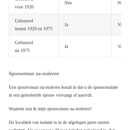
Nee
Nee
voor 1920
Gebouwd
Ja
Vaak n
tussen 1920 en 1975
Gebouwd
Ja
Vaak a
na 1975
Spouwmuur na-isoleren
Een spouwmuur na-isoleren houdt in dat u de spouwisolatie
in een geïsoleerde spouw vervangt of aanvult.
Waarom zou ik mijn spouwmuur na-isoleren?
De kwaliteit van isolatie is in de afgelopen jaren enorm