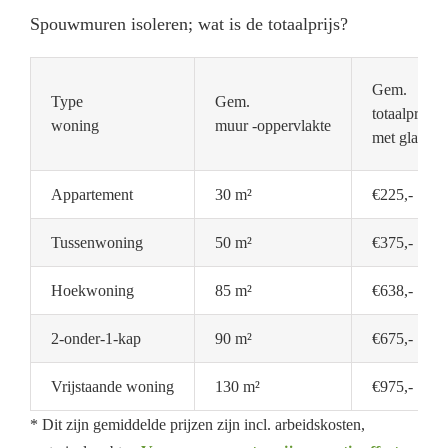
Spouwmuren isoleren; wat is de totaalprijs?
Gem.
Type
Gem.
totaalprijs
woning
muur -oppervlakte
met glaswol
Appartement
30 m²
€225,-
Tussenwoning
50 m²
€375,-
Hoekwoning
85 m²
€638,-
2-onder-1-kap
90 m²
€675,-
Vrijstaande woning
130 m²
€975,-
* Dit zijn gemiddelde prijzen zijn incl. arbeidskosten,