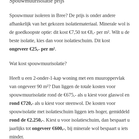
Spouwmuurisolatie prijs
Spouwmuur isoleren in Bree? De prijs is onder andere
afhankelijk van het gekozen isolatiemateriaal. Minerale wol is
de goedkoopste optie: dit kost €7,50 tot €8,- per m². Wilt u de
beste isolatie, kies dan voor isolatieschuim. Dit kost
ongeveer €25,- per m²
.
Wat kost spouwmuurisolatie?
Heeft u een 2-onder-1-kap woning met een muuroppervlak
van ongeveer 90 m²? Dan liggen de totale kosten voor
spouwmuurisolatie rond de €675,- als u kiest voor glaswol en
rond €720,-
als u kiest voor steenwol. De kosten voor
spouwisolatie met isolatieschuim liggen iets hoger, gemiddeld
rond de €2.250,-
. Kiest u voor isolatieschuim, dan bespaart u
jaarlijks tot
ongeveer €600,-
, bij minerale wol bespaart u iets
minder.