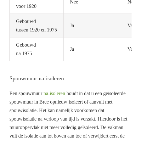
Nee
Nee
voor 1920
Gebouwd
Ja
Vaak n
tussen 1920 en 1975
Gebouwd
Ja
Vaak a
na 1975
Spouwmuur na-isoleren
Een spouwmuur
na-isoleren
houdt in dat u een geïsoleerde
spouwmuur in Bree opnieuw isoleert of aanvult met
spouwisolatie. Het kan namelijk voorkomen dat
spouwisolatie na verloop van tijd is verzakt. Hierdoor is het
muuroppervlak niet meer volledig geïsoleerd. De vakman
vult de isolatie aan tot boven aan toe of verwijdert eerst de