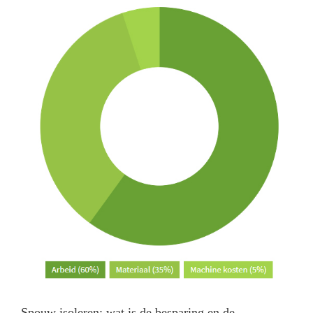
Spouw isoleren; wat is de besparing en de