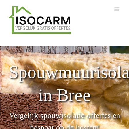
Spouwmuurisola
in Bree
Vergelijk spouwisolatie offertes en
bespaar op de kosten!