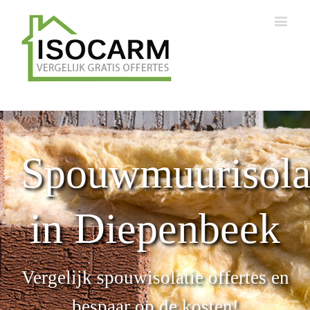
Spouwmuurisola
in Diepenbeek
Vergelijk spouwisolatie offertes en
bespaar op de kosten!