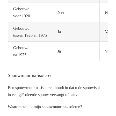
Gebouwd
Nee
Nee
voor 1920
Gebouwd
Ja
Vaak n
tussen 1920 en 1975
Gebouwd
Ja
Vaak a
na 1975
Spouwmuur na-isoleren
Een spouwmuur na-isoleren houdt in dat u de spouwisolatie
in een geïsoleerde spouw vervangt of aanvult.
Waarom zou ik mijn spouwmuur na-isoleren?