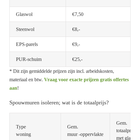
Glaswol
€7,50
Steenwol
€8,-
EPS-parels
€9,-
PUR-schuim
€25,-
* Dit zijn gemiddelde prijzen zijn incl. arbeidskosten,
materiaal en btw.
Vraag voor exacte prijzen gratis offertes
aan
!
Spouwmuren isoleren; wat is de totaalprijs?
Gem.
Type
Gem.
totaalprijs
woning
muur -oppervlakte
met glaswol