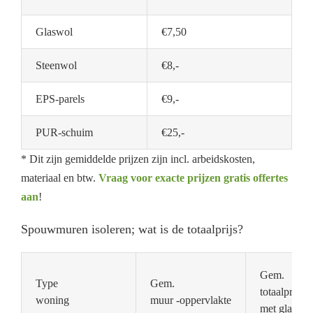
Glaswol
€7,50
Steenwol
€8,-
EPS-parels
€9,-
PUR-schuim
€25,-
* Dit zijn gemiddelde prijzen zijn incl. arbeidskosten,
materiaal en btw.
Vraag voor exacte prijzen gratis offertes
aan
!
Spouwmuren isoleren; wat is de totaalprijs?
Gem.
Type
Gem.
totaalprijs
woning
muur -oppervlakte
met glaswol