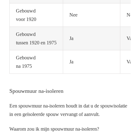
Gebouwd
Nee
Nee
voor 1920
Gebouwd
Ja
Vaak n
tussen 1920 en 1975
Gebouwd
Ja
Vaak a
na 1975
Spouwmuur na-isoleren
Een spouwmuur na-isoleren houdt in dat u de spouwisolatie
in een geïsoleerde spouw vervangt of aanvult.
Waarom zou ik mijn spouwmuur na-isoleren?