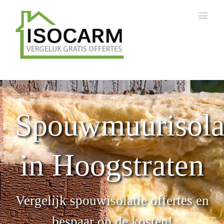
Spouwmuurisola
in Hoogstraten
Vergelijk spouwisolatie offertes en
bespaar op de kosten!