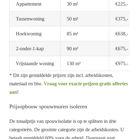
Appartement
30 m²
€225,-
Tussenwoning
50 m²
€375,-
Hoekwoning
85 m²
€638,-
2-onder-1-kap
90 m²
€675,-
Vrijstaande woning
130 m²
€975,-
* Dit zijn gemiddelde prijzen zijn incl. arbeidskosten,
materiaal en btw.
Vraag voor exacte prijzen gratis offertes
aan
!
Prijsopbouw spouwmuren isoleren
De totaalprijs van spouwisolatie is op te splitsen in drie
categorieën. De grootste categorie zijn de arbeidskosten. U
betaalt gemiddeld 60% voor de arbeid. Daarnaast gaat