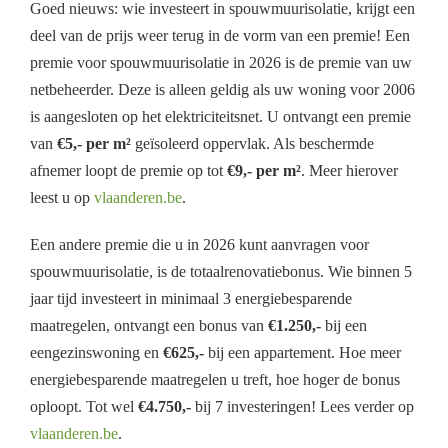
Goed nieuws: wie investeert in spouwmuurisolatie, krijgt een
deel van de prijs weer terug in de vorm van een premie! Een
premie voor spouwmuurisolatie in 2026 is de premie van uw
netbeheerder. Deze is alleen geldig als uw woning voor 2006
is aangesloten op het elektriciteitsnet. U ontvangt een premie
van
€5,- per m²
geïsoleerd oppervlak. Als beschermde
afnemer loopt de premie op tot
€9,- per m²
. Meer hierover
leest u op
vlaanderen.be
.
Een andere premie die u in 2026 kunt aanvragen voor
spouwmuurisolatie, is de totaalrenovatiebonus. Wie binnen 5
jaar tijd investeert in minimaal 3 energiebesparende
maatregelen, ontvangt een bonus van
€1.250,-
bij een
eengezinswoning en
€625,-
bij een appartement. Hoe meer
energiebesparende maatregelen u treft, hoe hoger de bonus
oploopt. Tot wel
€4.750,-
bij 7 investeringen! Lees verder op
vlaanderen.be
.