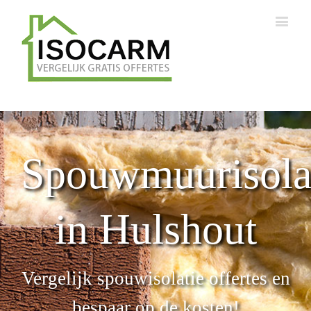
Spouwmuurisola
in Hulshout
Vergelijk spouwisolatie offertes en
bespaar op de kosten!