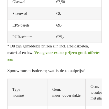
Glaswol
€7,50
Steenwol
€8,-
EPS-parels
€9,-
PUR-schuim
€25,-
* Dit zijn gemiddelde prijzen zijn incl. arbeidskosten,
materiaal en btw.
Vraag voor exacte prijzen gratis offertes
aan
!
Spouwmuren isoleren; wat is de totaalprijs?
Gem.
Type
Gem.
totaalprijs
woning
muur -oppervlakte
met glaswol