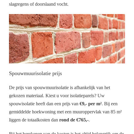
slagregens of doorslaand vocht.
Spouwmuurisolatie prijs
De prijs van spouwmuurisolatie is afhankelijk van het
gekozen materiaal. Kiest u voor isolatieparels? Uw
spouwisolatie heeft dan een prijs van
€9,- per m²
. Bij een
gemiddelde hoekwoning met een muuroppervlak van 85 m²
liggen de totaalkosten dan
rond de €765,-
.
Bij het berekenen van de kosten is het altijd belangrijk om de