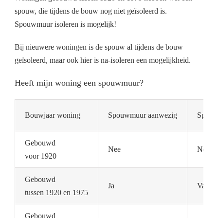
spouw, die tijdens de bouw nog niet geïsoleerd is.
Spouwmuur isoleren is mogelijk!
Bij nieuwere woningen is de spouw al tijdens de bouw
geïsoleerd, maar ook hier is na-isoleren een mogelijkheid.
Heeft mijn woning een spouwmuur?
Bouwjaar woning
Spouwmuur aanwezig
Spouwm
Gebouwd
Nee
Nee
voor 1920
Gebouwd
Ja
Vaak n
tussen 1920 en 1975
Gebouwd