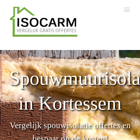
Spouwmuurisola
in Kortessem
Vergelijk spouwisolatie offertes en
bespaar op de kosten!