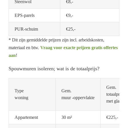
Steenwol
€8,-
EPS-parels
€9,-
PUR-schuim
€25,-
* Dit zijn gemiddelde prijzen zijn incl. arbeidskosten,
materiaal en btw.
Vraag voor exacte prijzen gratis offertes
aan
!
Spouwmuren isoleren; wat is de totaalprijs?
Gem.
Type
Gem.
totaalprijs
woning
muur -oppervlakte
met glaswol
Appartement
30 m²
€225,-