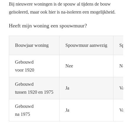
Bij nieuwere woningen is de spouw al tijdens de bouw
geïsoleerd, maar ook hier is na-isoleren een mogelijkheid.
Heeft mijn woning een spouwmuur?
Bouwjaar woning
Spouwmuur aanwezig
Spouwm
Gebouwd
Nee
Nee
voor 1920
Gebouwd
Ja
Vaak n
tussen 1920 en 1975
Gebouwd
Ja
Vaak a
na 1975