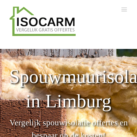
Spouwmuurisola
in Limburg
Vergelijk spouwisolatie offertes en
bespaar op de kosten!