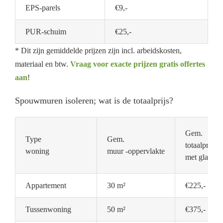
EPS-parels
€9,-
PUR-schuim
€25,-
* Dit zijn gemiddelde prijzen zijn incl. arbeidskosten,
materiaal en btw.
Vraag voor exacte prijzen gratis offertes
aan
!
Spouwmuren isoleren; wat is de totaalprijs?
Gem.
Type
Gem.
totaalprijs
woning
muur -oppervlakte
met glaswol
Appartement
30 m²
€225,-
Tussenwoning
50 m²
€375,-