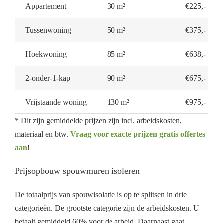
Appartement
30 m²
€225,-
Tussenwoning
50 m²
€375,-
Hoekwoning
85 m²
€638,-
2-onder-1-kap
90 m²
€675,-
Vrijstaande woning
130 m²
€975,-
* Dit zijn gemiddelde prijzen zijn incl. arbeidskosten,
materiaal en btw.
Vraag voor exacte prijzen gratis offertes
aan
!
Prijsopbouw spouwmuren isoleren
De totaalprijs van spouwisolatie is op te splitsen in drie
categorieën. De grootste categorie zijn de arbeidskosten. U
betaalt gemiddeld 60% voor de arbeid. Daarnaast gaat