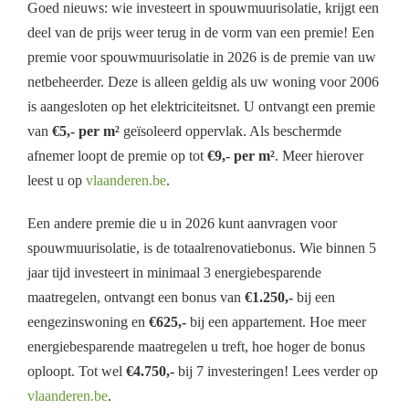
Goed nieuws: wie investeert in spouwmuurisolatie, krijgt een
deel van de prijs weer terug in de vorm van een premie! Een
premie voor spouwmuurisolatie in 2026 is de premie van uw
netbeheerder. Deze is alleen geldig als uw woning voor 2006
is aangesloten op het elektriciteitsnet. U ontvangt een premie
van
€5,- per m²
geïsoleerd oppervlak. Als beschermde
afnemer loopt de premie op tot
€9,- per m²
. Meer hierover
leest u op
vlaanderen.be
.
Een andere premie die u in 2026 kunt aanvragen voor
spouwmuurisolatie, is de totaalrenovatiebonus. Wie binnen 5
jaar tijd investeert in minimaal 3 energiebesparende
maatregelen, ontvangt een bonus van
€1.250,-
bij een
eengezinswoning en
€625,-
bij een appartement. Hoe meer
energiebesparende maatregelen u treft, hoe hoger de bonus
oploopt. Tot wel
€4.750,-
bij 7 investeringen! Lees verder op
vlaanderen.be
.