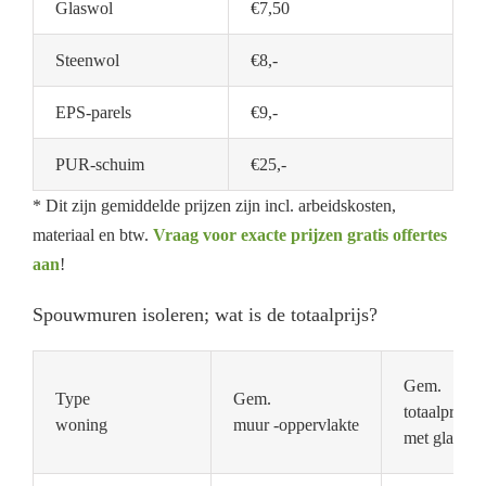
Glaswol
€7,50
Steenwol
€8,-
EPS-parels
€9,-
PUR-schuim
€25,-
* Dit zijn gemiddelde prijzen zijn incl. arbeidskosten,
materiaal en btw.
Vraag voor exacte prijzen gratis offertes
aan
!
Spouwmuren isoleren; wat is de totaalprijs?
Gem.
Type
Gem.
totaalprijs
woning
muur -oppervlakte
met glaswol