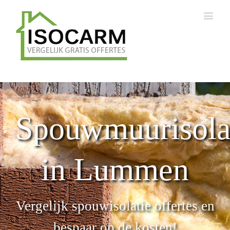
Spouwmuurisola
in Lummen
Vergelijk spouwisolatie offertes en
bespaar op de kosten!