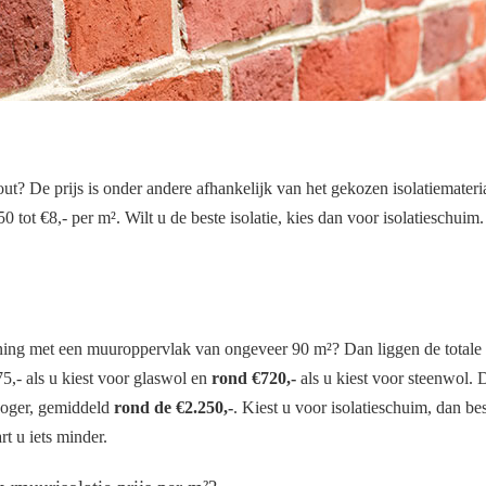
? De prijs is onder andere afhankelijk van het gekozen isolatiemateria
0 tot €8,- per m². Wilt u de beste isolatie, kies dan voor isolatieschuim
ing met een muuroppervlak van ongeveer 90 m²? Dan liggen de totale
,- als u kiest voor glaswol en
rond €720,-
als u kiest voor steenwol. 
 hoger, gemiddeld
rond de €2.250,-
. Kiest u voor isolatieschuim, dan bes
rt u iets minder.