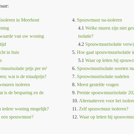
naar:
soleren in Meerhout
4.
Spouwmuur na-isoleren
ening
4.1
Welke muren zijn niet ge
ewaarde van uw woning
isolatie?
tijd
4.2
Spouwmuurisolatie verwi
cht in huis
5.
Hoe gaat spouwmuurisolatie i
s
5.1
Waar op letten bij spouwm
uurisolatie prijs per m²
6.
Spouwmuurisolatie soorten ma
n; wat is de totaalprijs?
7.
Spouwmuurisolatie nadelen
wmuren isoleren
8.
Meest gestelde vragen
t is de besparing en de
9.
Premie spouwmuurisolatie 20
10.
Alternatieven voor het isol
n iedere woning mogelijk?
11.
Zelf spouwmuur isoleren?
g een spouwmuur?
12.
Waar op letten bij spouwmuu