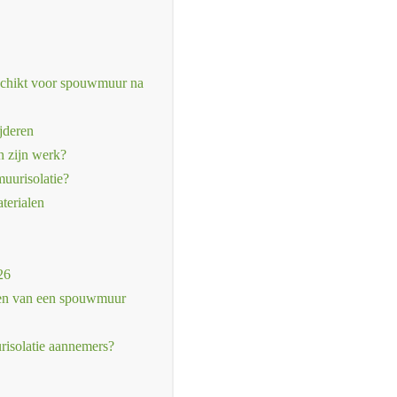
schikt voor spouwmuur na
jderen
n zijn werk?
uurisolatie?
terialen
26
eren van een spouwmuur
risolatie aannemers?