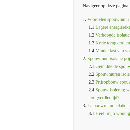
Navigeer op deze pagina 
1.
Voordelen spouwmuur i
1.1
Lagere energierek
1.2
Verhoogde isolati
1.3
Korte terugverdien
1.4
Minder last van vo
2.
Spouwmuurisolatie prij
2.1
Gemiddelde spouwm
2.2
Spouwmuren isolere
2.3
Prijsopbouw spou
2.4
Spouw isoleren; wa
terugverdientijd?
3.
Is spouwmuurisolatie i
3.1
Heeft mijn wonin