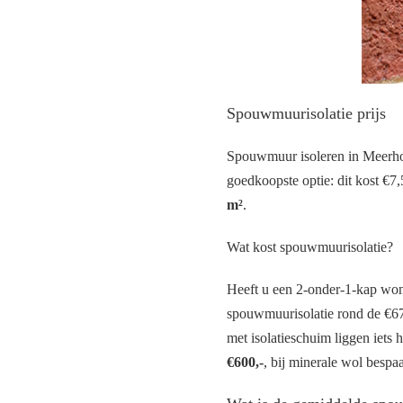
Spouwmuurisolatie prijs
Spouwmuur isoleren in Meerhout
goedkoopste optie: dit kost €7,5
m²
.
Wat kost spouwmuurisolatie?
Heeft u een 2-onder-1-kap won
spouwmuurisolatie rond de €675
met isolatieschuim liggen iets
€600,-
, bij minerale wol bespaa