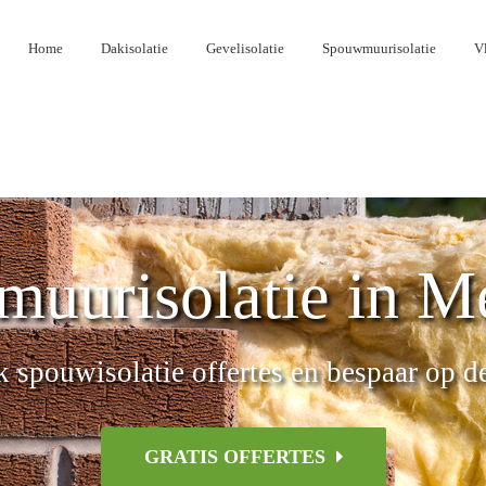
Home
Dakisolatie
Gevelisolatie
Spouwmuurisolatie
Vl
uurisolatie in M
k spouwisolatie offertes en bespaar op d
GRATIS OFFERTES