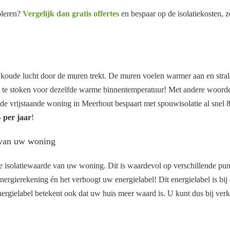
oleren?
Vergelijk dan gratis offertes
en bespaar op de isolatiekosten, z
 koude lucht door de muren trekt. De muren voelen warmer aan en stra
t te stoken voor dezelfde warme binnentemperatuur! Met andere woorden
e vrijstaande woning in Meerhout bespaart met spouwisolatie al snel 80
 per jaar
!
 van uw woning
 isolatiewaarde van uw woning. Dit is waardevol op verschillende pu
nergierekening én het verhoogt uw energielabel! Dit energielabel is bi
ergielabel betekent ook dat uw huis meer waard is. U kunt dus bij ver