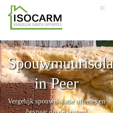
Spouwmuurisola
in Peer
Vergelijk spouwisolatie offertes en
bespaar op de kosten!