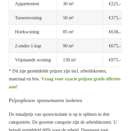
Appartement
30 m²
€225,-
Tussenwoning
50 m²
€375,-
Hoekwoning
85 m²
€638,-
2-onder-1-kap
90 m²
€675,-
Vrijstaande woning
130 m²
€975,-
* Dit zijn gemiddelde prijzen zijn incl. arbeidskosten,
materiaal en btw.
Vraag voor exacte prijzen gratis offertes
aan
!
Prijsopbouw spouwmuren isoleren
De totaalprijs van spouwisolatie is op te splitsen in drie
categorieën. De grootste categorie zijn de arbeidskosten. U
betaalt gemiddeld 60% voor de arbeid. Daarnaast gaat