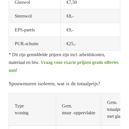
Glaswol
€7,50
Steenwol
€8,-
EPS-parels
€9,-
PUR-schuim
€25,-
* Dit zijn gemiddelde prijzen zijn incl. arbeidskosten,
materiaal en btw.
Vraag voor exacte prijzen gratis offertes
aan
!
Spouwmuren isoleren; wat is de totaalprijs?
Gem.
Type
Gem.
totaalprijs
woning
muur -oppervlakte
met glaswol