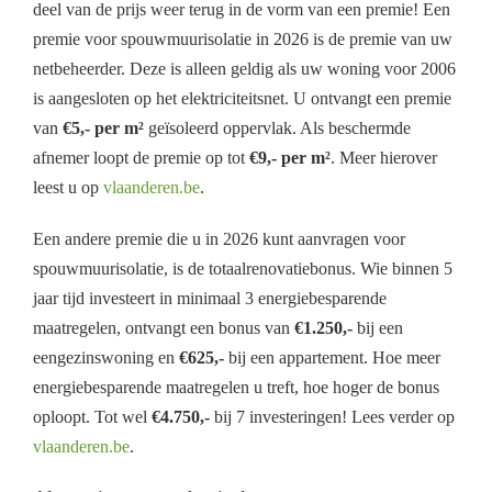
deel van de prijs weer terug in de vorm van een premie! Een
premie voor spouwmuurisolatie in 2026 is de premie van uw
netbeheerder. Deze is alleen geldig als uw woning voor 2006
is aangesloten op het elektriciteitsnet. U ontvangt een premie
van
€5,- per m²
geïsoleerd oppervlak. Als beschermde
afnemer loopt de premie op tot
€9,- per m²
. Meer hierover
leest u op
vlaanderen.be
.
Een andere premie die u in 2026 kunt aanvragen voor
spouwmuurisolatie, is de totaalrenovatiebonus. Wie binnen 5
jaar tijd investeert in minimaal 3 energiebesparende
maatregelen, ontvangt een bonus van
€1.250,-
bij een
eengezinswoning en
€625,-
bij een appartement. Hoe meer
energiebesparende maatregelen u treft, hoe hoger de bonus
oploopt. Tot wel
€4.750,-
bij 7 investeringen! Lees verder op
vlaanderen.be
.