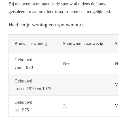
Bij nieuwere woningen is de spouw al tijdens de bouw
geïsoleerd, maar ook hier is na-isoleren een mogelijkheid.
Heeft mijn woning een spouwmuur?
Bouwjaar woning
Spouwmuur aanwezig
Spouwm
Gebouwd
Nee
Nee
voor 1920
Gebouwd
Ja
Vaak n
tussen 1920 en 1975
Gebouwd
Ja
Vaak a
na 1975