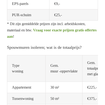
EPS-parels
€9,-
PUR-schuim
€25,-
* Dit zijn gemiddelde prijzen zijn incl. arbeidskosten,
materiaal en btw.
Vraag voor exacte prijzen gratis offertes
aan
!
Spouwmuren isoleren; wat is de totaalprijs?
Gem.
Type
Gem.
totaalprijs
woning
muur -oppervlakte
met glaswol
Appartement
30 m²
€225,-
Tussenwoning
50 m²
€375,-