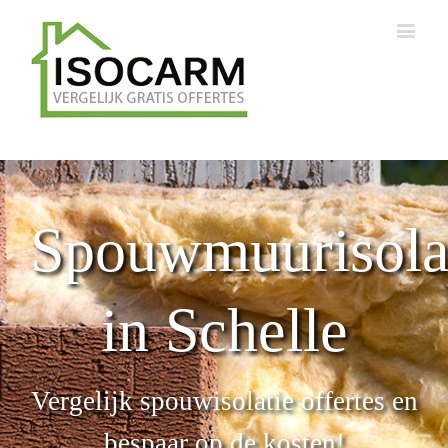
Spouwmuurisola
in Schelle
Vergelijk spouwisolatie offertes en
bespaar op de kosten!