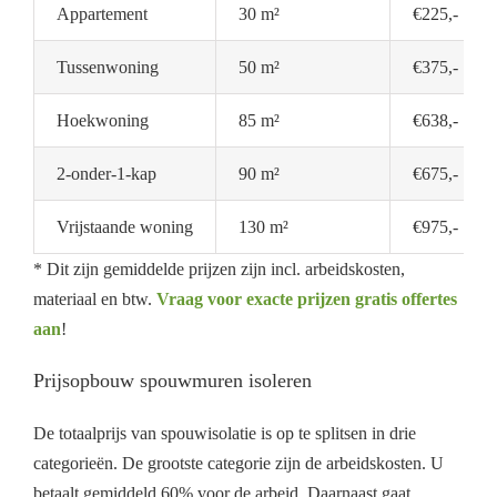
Appartement
30 m²
€225,-
Tussenwoning
50 m²
€375,-
Hoekwoning
85 m²
€638,-
2-onder-1-kap
90 m²
€675,-
Vrijstaande woning
130 m²
€975,-
* Dit zijn gemiddelde prijzen zijn incl. arbeidskosten,
materiaal en btw.
Vraag voor exacte prijzen gratis offertes
aan
!
Prijsopbouw spouwmuren isoleren
De totaalprijs van spouwisolatie is op te splitsen in drie
categorieën. De grootste categorie zijn de arbeidskosten. U
betaalt gemiddeld 60% voor de arbeid. Daarnaast gaat