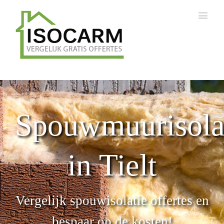
Spouwmuurisola
in Tielt
Vergelijk spouwisolatie offertes en
bespaar op de kosten!