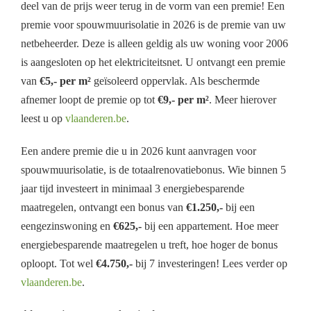
deel van de prijs weer terug in de vorm van een premie! Een
premie voor spouwmuurisolatie in 2026 is de premie van uw
netbeheerder. Deze is alleen geldig als uw woning voor 2006
is aangesloten op het elektriciteitsnet. U ontvangt een premie
van
€5,- per m²
geïsoleerd oppervlak. Als beschermde
afnemer loopt de premie op tot
€9,- per m²
. Meer hierover
leest u op
vlaanderen.be
.
Een andere premie die u in 2026 kunt aanvragen voor
spouwmuurisolatie, is de totaalrenovatiebonus. Wie binnen 5
jaar tijd investeert in minimaal 3 energiebesparende
maatregelen, ontvangt een bonus van
€1.250,-
bij een
eengezinswoning en
€625,-
bij een appartement. Hoe meer
energiebesparende maatregelen u treft, hoe hoger de bonus
oploopt. Tot wel
€4.750,-
bij 7 investeringen! Lees verder op
vlaanderen.be
.