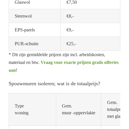
Glaswol
€7,50
Steenwol
€8,-
EPS-parels
€9,-
PUR-schuim
€25,-
* Dit zijn gemiddelde prijzen zijn incl. arbeidskosten,
materiaal en btw.
Vraag voor exacte prijzen gratis offertes
aan
!
Spouwmuren isoleren; wat is de totaalprijs?
Gem.
Type
Gem.
totaalprijs
woning
muur -oppervlakte
met glaswol